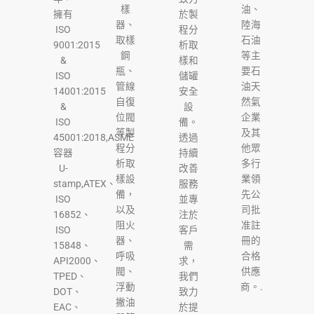
樣
油、
擁有
於製
器、
陸海
ISO
程分
取樣
石油
9001:2015
析取
鋼
等主
&
樣和
瓶、
要石
ISO
儲罐
管線
油天
14001:2015
安全
自復
然氣
&
設
位閥
企業
ISO
備。
等製
及其
45001:2018,ASME
透過
程分
他眾
容器
持續
析取
多行
U-
改善
樣設
業領
stamp,ATEX、
服務
備，
先公
ISO
並專
以及
司批
16852、
注於
阻火
准註
ISO
客戶
器、
冊的
15848、
需
呼吸
合格
API2000、
求，
閥、
供應
TPED、
我們
浮動
商。.
DOT、
致力
撇油
EAC、
於提