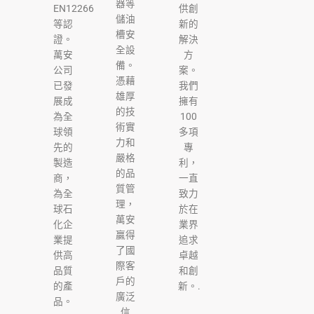
器等
EN12266
供創
儲油
等認
新的
槽安
證。
解決
全設
萬安
方
備。
公司
案。
憑藉
已發
我們
雄厚
展成
擁有
的技
為全
100
術實
球領
多項
力和
先的
專
嚴格
製造
利，
的品
商，
一直
質管
為全
致力
理，
球石
於在
萬安
化企
業界
贏得
業提
追求
了國
供高
卓越
際客
品質
和創
戶的
的產
新。.
廣泛
品。
信