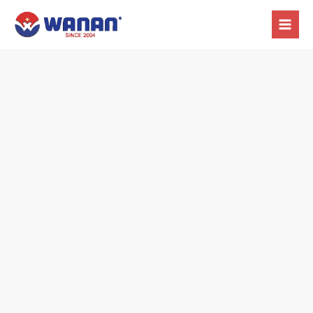
跳
主
至
選
內
容
單