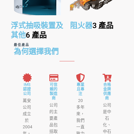
浮式抽吸裝置及
阻火器
3 產品
其他
6 產品
最佳產品
為何選擇我們
IMS
可信
專業
合格
認證
賴的
且專
金牌
公司
製造
注
供應
商
商
萬安
20
公司
公司
公司
多年
的主
是中
成立
來，
要產
石
於
我們
品包
化、
2004
一直
括取
中石
年，
致力