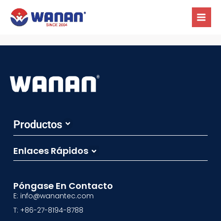
Ir
MEN
al
PRIN
contenido
Productos
Sistema de muestreo
Válvulas de vacío a presión
Válvulas de alivio de emergencia
Unidades flotantes de aspiración&Otros
Enlaces Rápidos
Catálogos De Productos
Carreras Profesionales
Póngase En Contacto
E: info@wanantec.com
T: +86-27-8194-8788