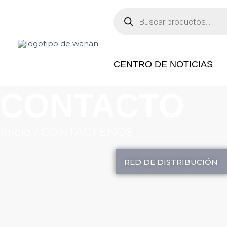
Ir
Búsqueda
de
al
productos
contenido
CENTRO DE NOTICIAS
CONTACTO
Inicio
/ CONTÁCTENOS
RED DE DISTRIBUCIÓN