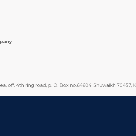
mpany
rea, off. 4th ring road, p. O. Box no.64604, Shuwaikh 70457, 