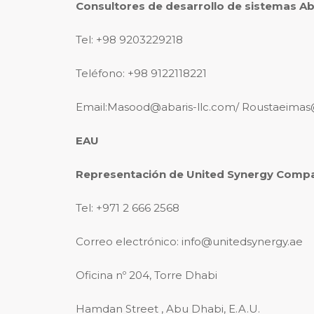
Consultores de desarrollo de sistemas Ab
Tel: +98 9203229218
Teléfono: +98 9122118221
Email:Masood@abaris-llc.com/ Roustaeima
EAU
Representación de United Synergy Comp
Tel: +971 2 666 2568
Correo electrónico: info@unitedsynergy.ae
Oficina nº 204, Torre Dhabi
Hamdan Street , Abu Dhabi, E.A.U.