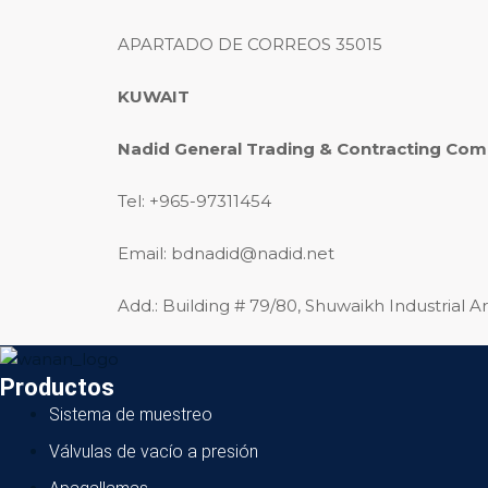
APARTADO DE CORREOS 35015
KUWAIT
Nadid General Trading & Contracting Co
Tel: +965-97311454
Email: bdnadid@nadid.net
Add.: Building # 79/80, Shuwaikh Industrial A
Productos
Sistema de muestreo
Válvulas de vacío a presión