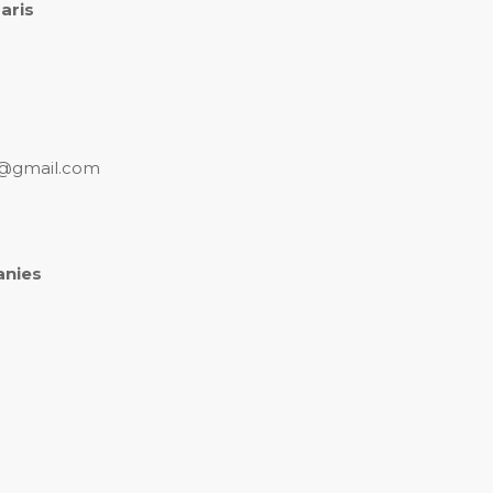
aris
s@gmail.com
anies