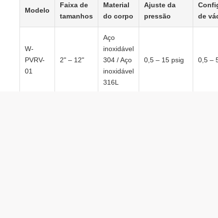
Faixa de
Material
Ajuste da
Confi
Modelo
tamanhos
do corpo
pressão
de vá
Aço
W-
inoxidável
PVRV-
2" – 12"
304 / Aço
0,5 – 15 psig
0,5 – 
01
inoxidável
316L
W-
Aço
PVRV-
2" – 12"
0,5 – 15 psig
0,5 – 
carbono
02
W-
SS 316L /
PVRV-
3" – 16"
Liga
Personalizado
Perso
PO
especial
Aplicações